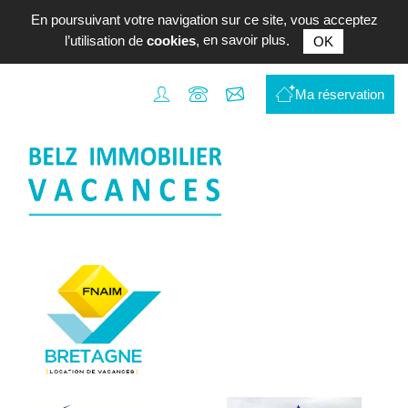
En poursuivant votre navigation sur ce site, vous acceptez
l’utilisation de
cookies
,
en savoir plus
.
OK
Location
de
Ma réservation
vacances
Transaction
BELZ
et
la
Ria
d'Etel
L'agence
Contact
Estimer
votre
bien