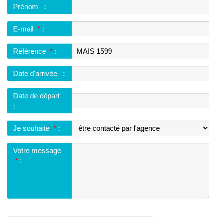
Prénom
:
E-mail
*
:
Référence
*
:
Date d'arrivée
:
Date de départ
:
Je souhaite
*
:
Votre message
*
: