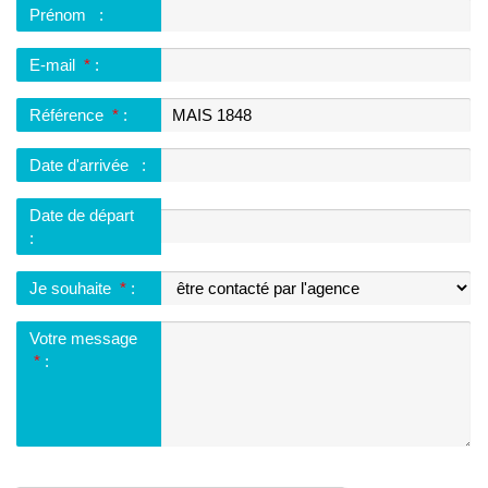
Prénom
:
E-mail
*
:
Référence
*
:
Date d'arrivée
:
Date de départ
:
Je souhaite
*
:
Votre message
*
: