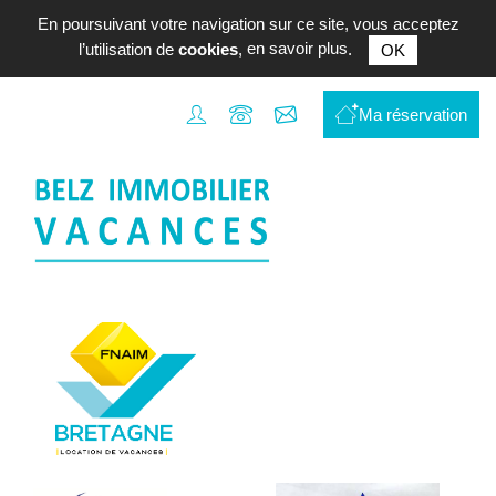
En poursuivant votre navigation sur ce site, vous acceptez
l’utilisation de
cookies
,
en savoir plus
.
OK
Location
de
Ma réservation
vacances
Transaction
BELZ
et
la
Ria
d'Etel
L'agence
Contact
Estimer
votre
bien